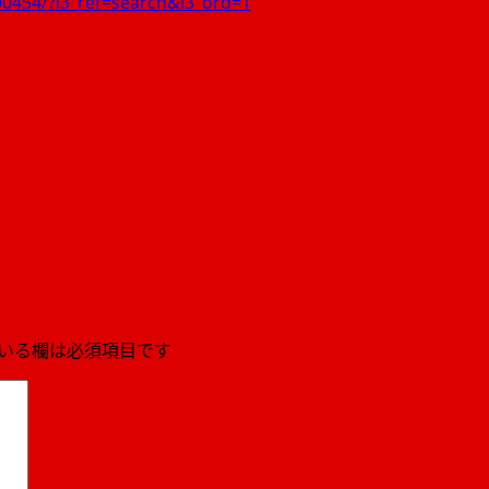
00454/?i3_ref=search&i3_ord=1
いる欄は必須項目です