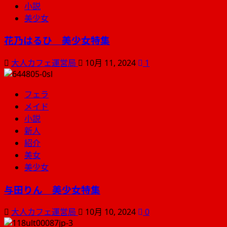
小説
美少女
花乃はるひ 美少女特集
大人カフェ運営局
10月 11, 2024
1
フェラ
メイド
小説
新人
紹介
美女
美少女
与田りん 美少女特集
大人カフェ運営局
10月 10, 2024
0