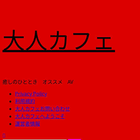
内
大人カフェ
容
を
ス
キ
ッ
プ
癒しのひととき オススメ AV
Privacy Policy
メ
利用規約
イ
大人カフェお問い合わせ
ン
大人カフェへようこそ
メ
運営者情報
ニ
ュ
ー