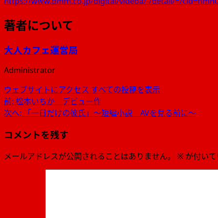
https://www.dmm.co.jp/digital/videoa/-/detail/=/cid=hmn
著者について
大人カフェ運営局
Administrator
ウェブサイトにアクセス
すべての投稿を表示
投
前:
松本いちか デビュー作
次へ:
「一日だけの彼氏」〜短編小説 AVを見る前に〜
稿
コメントを残す
ナ
ビ
メールアドレスが公開されることはありません。
※
が付いて
ゲ
ー
シ